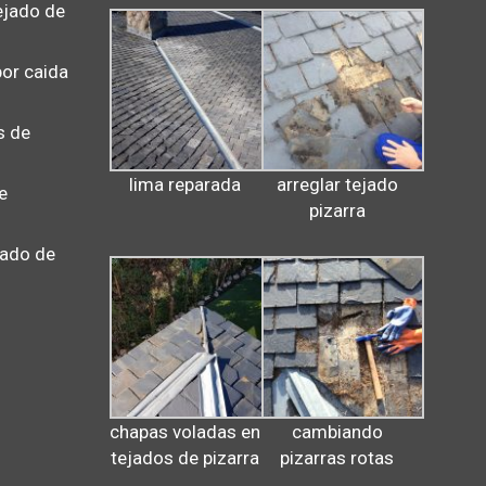
ejado de
por caida
s de
lima reparada
arreglar tejado
e
pizarra
jado de
chapas voladas en
cambiando
tejados de pizarra
pizarras rotas