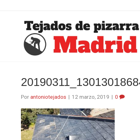
20190311_1301301868
Por
antoniotejados
|
12 marzo, 2019
|
0