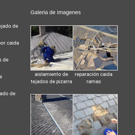
Galeria de Imagenes
ejado de
por caida
s de
aislamiento de
reparación caida
e
tejados de pizarra
ramas
jado de